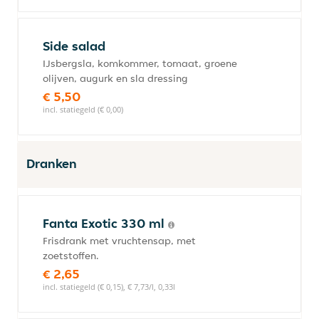
Side salad
IJsbergsla, komkommer, tomaat, groene
olijven, augurk en sla dressing
€ 5,50
incl. statiegeld (€ 0,00)
Dranken
Fanta Exotic 330 ml
Frisdrank met vruchtensap, met
zoetstoffen.
€ 2,65
incl. statiegeld (€ 0,15), € 7,73/l, 0,33l