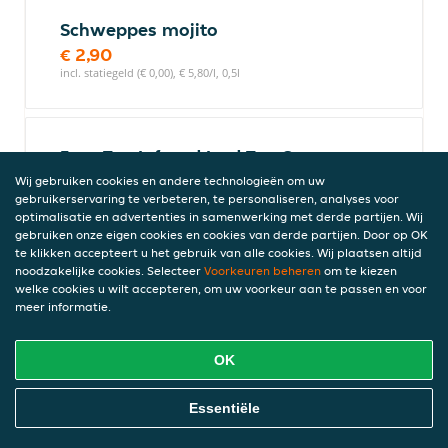
Schweppes mojito
€ 2,90
incl. statiegeld (€ 0,00), € 5,80/l, 0,5l
Fuze Tea Infused Iced Tea Green
Tea 330 ml
Wij gebruiken cookies en andere technologieën om uw
gebruikerservaring te verbeteren, te personaliseren, analyses voor
Frisdrank op basis van getrokken groene
optimalisatie en advertenties in samenwerking met derde partijen. Wij
thee, met citrussmaak, met suiker en
gebruiken onze eigen cookies en cookies van derde partijen. Door op OK
zoetstof. Green teaEen heerlijke fusie van
te klikken accepteert u het gebruik van alle cookies. Wij plaatsen altijd
groene thee en citroensap... voor een
noodzakelijke cookies. Selecteer
Voorkeuren beheren
om te kiezen
moment van pure ontspanning.We
welke cookies u wilt accepteren, om uw voorkeur aan te passen en voor
gebruiken getrokken thee, dus als je wat
meer informatie.
bezinksels of kleine kleurverandering
opmerkt, geen zorgen... dat is puur natuur.
OK
€ 2,65
incl. statiegeld (€ 0,15), € 7,73/l, 0,33l
Online Eten Bestellen
Essentiële