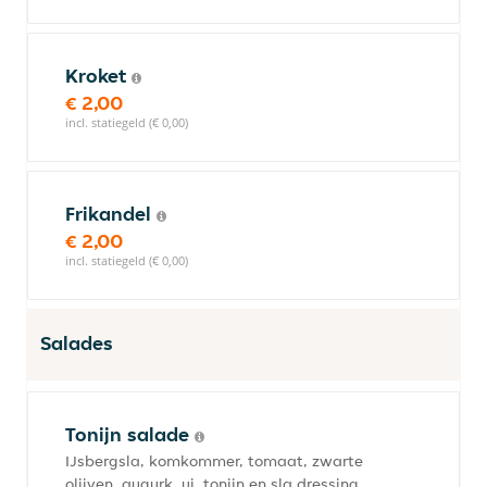
Kroket
€ 2,00
incl. statiegeld (€ 0,00)
Frikandel
€ 2,00
incl. statiegeld (€ 0,00)
Salades
Tonijn salade
IJsbergsla, komkommer, tomaat, zwarte
olijven, augurk, ui, tonijn en sla dressing